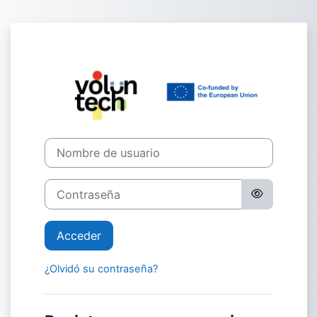
Salta al contenido principal
Entrar a volunT
Saltar a creación de una nueva cuenta
Nombre de usuario
Contraseña
Acceder
¿Olvidó su contraseña?